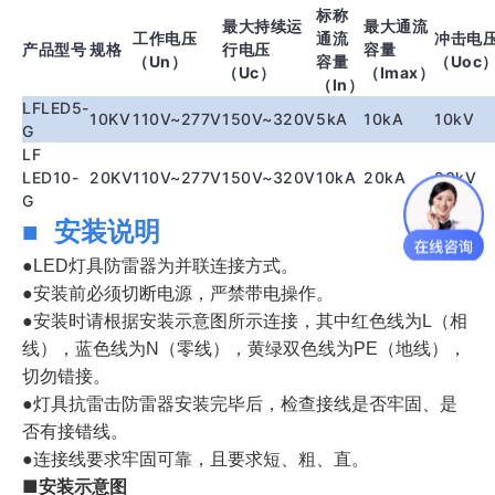
标称
最大持续运
最大通流
工作电压
通流
冲击电
产品型号
规格
行电压
容量
（
Un
）
容量
（
Uoc
（
Uc
）
（
Imax
）
（
In
）
LFLED5-
10KV
110V~277V
150V~320V
5kA
10kA
10kV
G
LF
LED10-
20KV
110V~277V
150V~320V
10kA
20kA
20kV
G
安装说明
■
●LED灯具防雷器为并联连接方式。
●安装前必须切断电源，严禁带电操作。
●安装时请根据安装示意图所示连接，其中红色线为L（相
线），蓝色线为N（零线），黄绿双色线为PE（地线），
切勿错接。
●灯具抗雷击防雷器安装完毕后，检查接线是否牢固、是
否有接错线。
●连接线要求牢固可靠，且要求短、粗、直。
■安装示意图