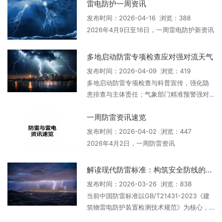
雷电防护一周资讯
升高与台风外围云系将显著增加雷暴频率，
并探讨了从传统被动防护向智能化、主动
发布时间：2026-04-16 浏览：388
化、系统化现代防雷技术转型的必要性，提
2026年4月9日至16日，一周雷电防护新资讯
出了涵盖监测预警、区域排查及公众教育的
综合防御策略。
多地启动防雷专项检查应对强对流天气
发布时间：2026-04-09 浏览：419
多地启动防雷专项检查与科普宣传，强化隐
患排查与主体责任；气象部门精准预警强对
流天气，依托技术提升防控能力，保障民生
一周防雷资讯速览
安全。
发布时间：2026-04-02 浏览：447
2026年4月2日，一周防雷资讯
解读现代防雷标准：构筑安全防线的科学依据
发布时间：2026-03-26 浏览：838
当前中国防雷标准以GB/T21431-2023《建
筑物雷电防护装置检测技术规范》为核心，
强调从“防雷装置”到“雷电防护系统”的理念升