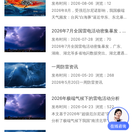
发布时间：2026-08-06 浏览：12
2026年8月，受强厄尔尼诺影响，我国极端
天气频发：台风"白海豚"逼近华东、东北暴雨
洪涝持续、南方高温不减。本文整合近期天
2026年7月全国雷电活动密集暴发，多省份雷灾数据汇总
气实况，深度预判未来台风深入、雨带北
抬、高温反复的演变趋势，并系统梳理台风
发布时间：2026-07-28 浏览：70
雷电、冷涡雷电、热雷雨与干雷暴等雷电活
2026年7月全国雷电活动密集暴发，广东、
动的高发特征与风险区域，为公众与重点行
湖南、湖北等多省地闪数据突出。湖北遭遇
业提供科学实用的防雷减灾指南。
罕见强对流致11人死亡，多地发生碳素鱼竿
一周防雷资讯
垂钓雷击事件，大兴安岭雷击火风险高企。
公众需加强防范。
发布时间：2026-05-20 浏览：268
2026年5月20日一周防雷资讯
2026年极端气候下的雷电活动分析
发布时间：2026-04-23 浏览：522
本文基于2026年“超级厄尔尼诺”背景，深入
分析了极端气候下我国“南涝北旱”及台风路径
异常带来的雷电活动加剧趋势。并指出气温